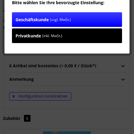
Bitte wählen Sie Ihre bevorzugte Einstellung:
1.399,00 € *
Geschäftskunde
(zzgl. MwSt.)
zzgl. MwSt.
zzgl. Versandkosten
Sofort versandfertig, Lieferzeit ca. 1-3 Werktage
Privatkunde
(inkl. MwSt.)
Wählen Sie 6 Kupplungen:
6 Artikel sind kostenlos (+ 0,00 € / Stück*)
Anmerkung
Konfiguration zurücksetzen
Zubehör
5