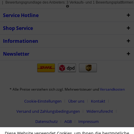
|
Bewertungsgrundlage des Anbieters: 3 Verkaufs- und 1 Bewertungsplattformen
Service Hotline
Shop Service
Informationen
Newsletter
* Alle Preise verstehen sich zzgl. Mehrwertsteuer und
Versandkosten
Cookie-Einstellungen
Über uns
Kontakt
Versand und Zahlungsbedingungen
Widerrufsrecht
Datenschutz
AGB
Impressum
Diese Website verwendet Cookies, um Ihnen die bestmögliche