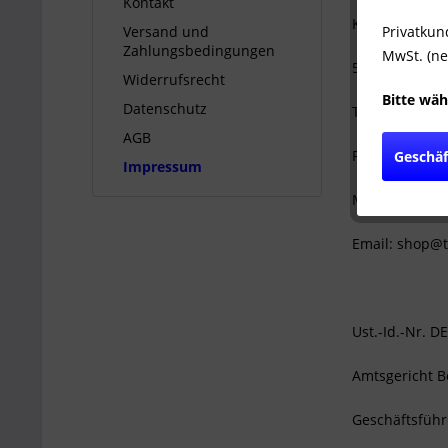
Kontakt
Kolumbusstra
Privatkun
Versand und
Zahlungsbedingungen
MwSt. (ne
53881 Euskir
Widerrufsrecht
Bitte wäh
Datenschutz
Tel: +49-2251
AGB
Fax: +49-2251
Geschä
Impressum
Mobil: +49-17
Email: shop@
Ust.-Id.-Nr. 
Amtsgericht B
Geschäftsführe