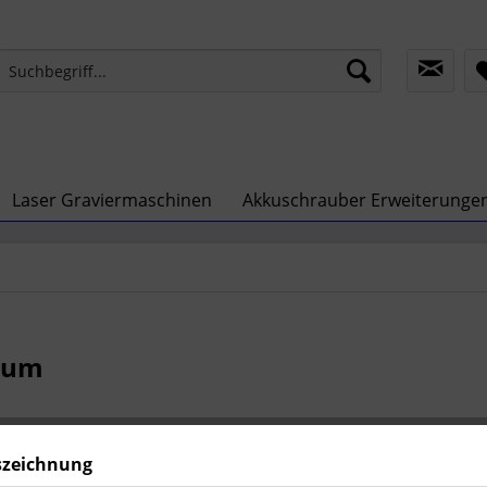
Laser Graviermaschinen
Akkuschrauber Erweiterunge
sum
szeichnung
 Peter Industrieautomation GmbH & Co. KG