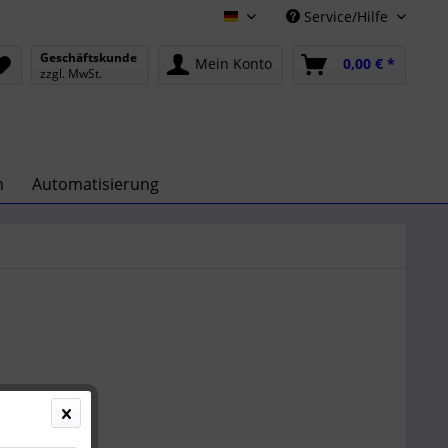
Service/Hilfe
Deutsch
Geschäftskunde
Mein Konto
0,00 € *
zzgl. MwSt.
n
Automatisierung