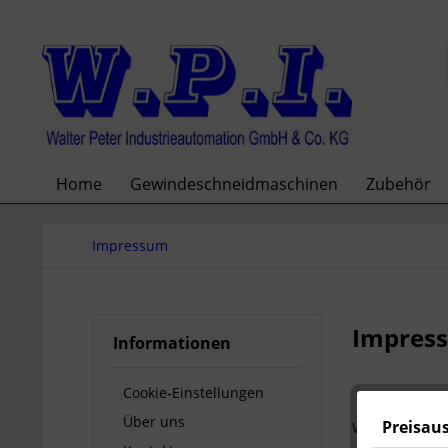
Home
Gewindeschneidmaschinen
Zubehör
Impressum
Impres
Informationen
Cookie-Einstellungen
Über uns
Preisau
W.P.I. Walter