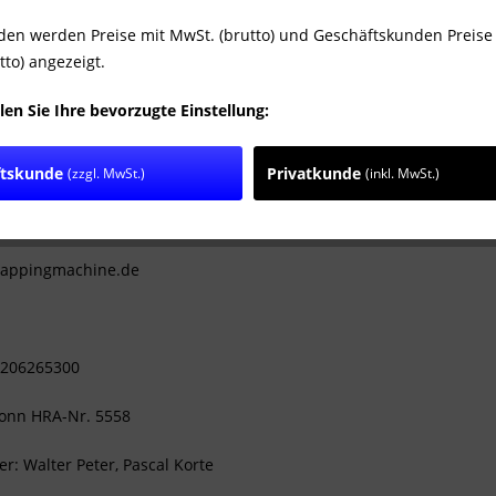
ße 39
den werden Preise mit MwSt. (brutto) und Geschäftskunden Preise
tto) angezeigt.
chen, Germany
len Sie Ihre bevorzugte Einstellung:
-74823
-71052
ftskunde
Privatkunde
(zzgl. MwSt.)
(inkl. MwSt.)
2-4200487
tappingmachine.de
DE206265300
onn HRA-Nr. 5558
r: Walter Peter, Pascal Korte