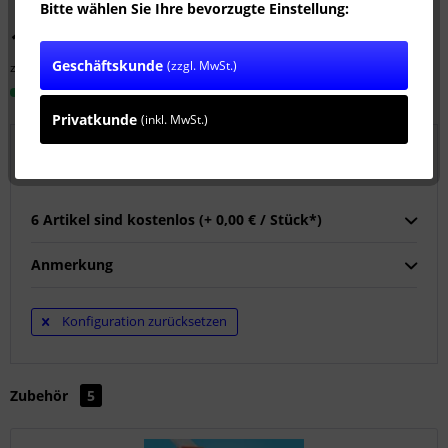
Bitte wählen Sie Ihre bevorzugte Einstellung:
1.399,00 € *
Geschäftskunde
(zzgl. MwSt.)
zzgl. MwSt.
zzgl. Versandkosten
Sofort versandfertig, Lieferzeit ca. 1-3 Werktage
Privatkunde
(inkl. MwSt.)
Wählen Sie 6 Kupplungen:
6 Artikel sind kostenlos (+ 0,00 € / Stück*)
Anmerkung
Konfiguration zurücksetzen
Zubehör
5