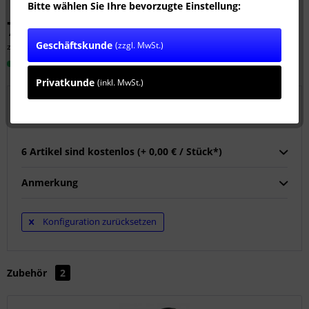
Bitte wählen Sie Ihre bevorzugte Einstellung:
749,00 € *
Geschäftskunde
(zzgl. MwSt.)
zzgl. MwSt.
zzgl. Versandkosten
Sofort versandfertig, Lieferzeit ca. 1-3 Werktage
Privatkunde
(inkl. MwSt.)
Wählen Sie 6 Kupplungen:
6 Artikel sind kostenlos (+ 0,00 € / Stück*)
Anmerkung
Konfiguration zurücksetzen
Zubehör
2