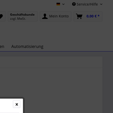
Service/Hilfe
Deutsch
Geschäftskunde
Mein Konto
0,00 € *
zzgl. MwSt.
gen
Automatisierung
00 € *
l. Versandkosten