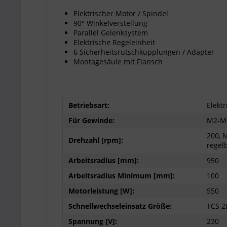
Elektrischer Motor / Spindel
90° Winkelverstellung
Parallel Gelenksystem
Elektrische Regeleinheit
6 Sicherheitsrutschkupplungen / Adapter
Montagesäule mit Flansch
Betriebsart:
Elektr
Für Gewinde:
M2-M
200, M
Drehzahl [rpm]:
regel
Arbeitsradius [mm]:
950
Arbeitsradius Minimum [mm]:
100
Motorleistung [W]:
550
Schnellwechseleinsatz Größe:
TCS 2
Spannung [V]:
230