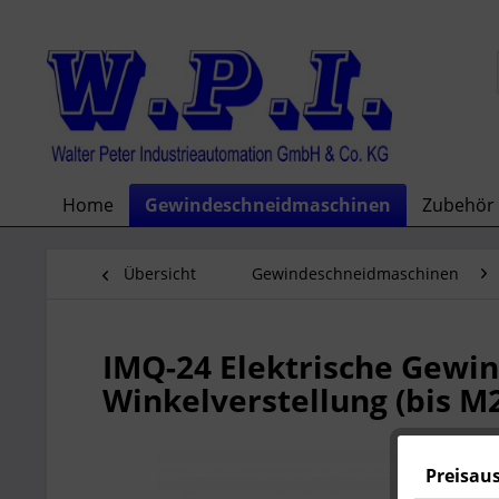
Home
Gewindeschneidmaschinen
Zubehör
Übersicht
Gewindeschneidmaschinen
IMQ-24 Elektrische Gewi
Winkelverstellung (bis M
Preisau