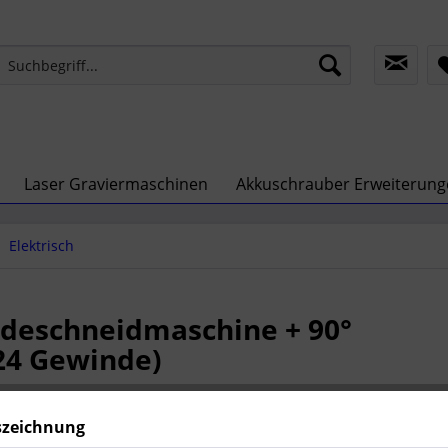
Laser Graviermaschinen
Akkuschrauber Erweiterun
Elektrisch
ndeschneidmaschine + 90°
24 Gewinde)
4.550,
szeichnung
zzgl. MwSt.
zzg