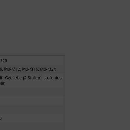
isch
8, M3-M12, M3-M16, M3-M24
it Getriebe (2 Stufen), stufenlos
bar
B