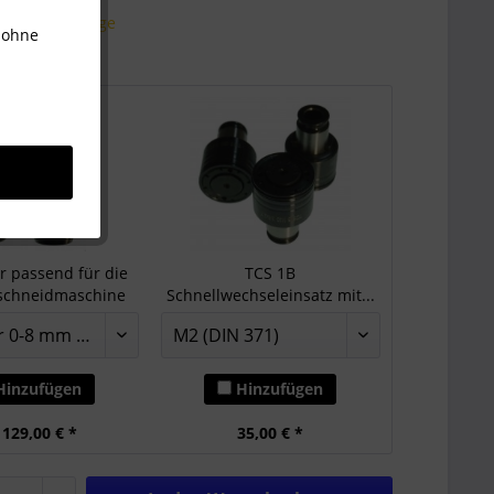
 ca. 10 Werktage
 ohne
2
r passend für die
TCS 1B
schneidmaschine
Schnellwechseleinsatz mit...
inzufügen
Hinzufügen
 129,00 € *
35,00 € *