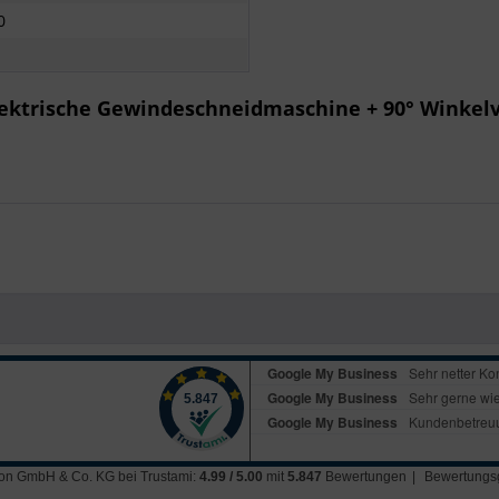
0
lektrische Gewindeschneidmaschine + 90° Winkelv
ation GmbH & Co. KG
bei Trustami:
4.99
/
5.00
mit
5.847
Bewertungen
|
Bewertungsg