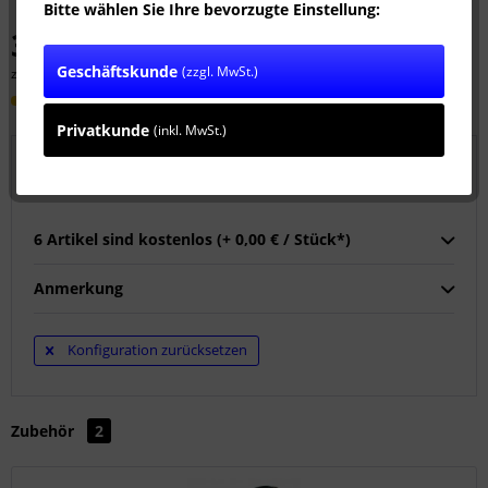
Bitte wählen Sie Ihre bevorzugte Einstellung:
3.750,00 € *
Geschäftskunde
(zzgl. MwSt.)
zzgl. MwSt.
zzgl. Versandkosten
Lieferzeit ca. 10 Werktage
Privatkunde
(inkl. MwSt.)
Wählen Sie 6 Kupplungen:
6 Artikel sind kostenlos (+ 0,00 € / Stück*)
Anmerkung
Konfiguration zurücksetzen
Zubehör
2