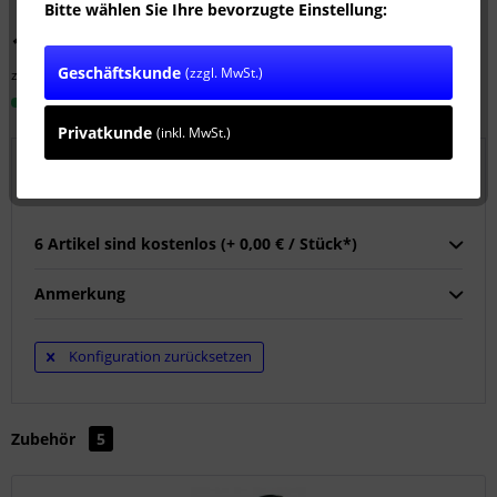
Bitte wählen Sie Ihre bevorzugte Einstellung:
1.399,00 € *
Geschäftskunde
(zzgl. MwSt.)
zzgl. MwSt.
zzgl. Versandkosten
Sofort versandfertig, Lieferzeit ca. 1-3 Werktage
Privatkunde
(inkl. MwSt.)
Wählen Sie 6 Kupplungen:
6 Artikel sind kostenlos (+ 0,00 € / Stück*)
Anmerkung
Konfiguration zurücksetzen
Zubehör
5