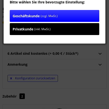
Bitte wählen Sie Ihre bevorzugte Einstellung:
5.890,00 € *
Geschäftskunde
(zzgl. MwSt.)
zzgl. MwSt.
zzgl. Versandkosten
Lieferzeit ca. 10 Werktage
Privatkunde
(inkl. MwSt.)
Wählen Sie 6 Kupplungen:
6 Artikel sind kostenlos (+ 0,00 € / Stück*)
Anmerkung
Konfiguration zurücksetzen
Zubehör
2