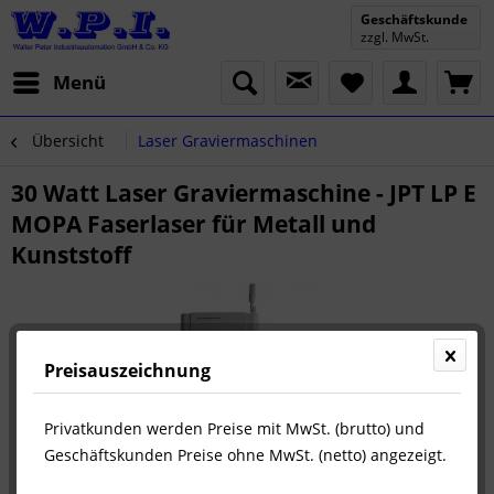
Geschäftskunde
zzgl. MwSt.
Menü
Übersicht
Laser Graviermaschinen
30 Watt Laser Graviermaschine - JPT LP E
MOPA Faserlaser für Metall und
Kunststoff
Preisauszeichnung
Privatkunden werden Preise mit MwSt. (brutto) und
Geschäftskunden Preise ohne MwSt. (netto) angezeigt.