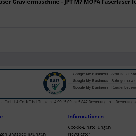
aser Graviermaschine - JPT M7 MOPA Faserlaser fü
ation GmbH & Co. KG
bei Trustami:
4.99
/
5.00
mit
5.847
Bewertungen
|
Bewertungsg
ce
Informationen
Cookie-Einstellungen
 Zahlungsbedingungen
Newsletter