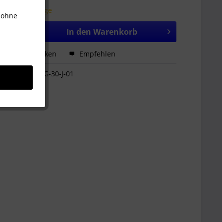
 ca. 10 Werktage
 ohne
In den
Warenkorb
hen
Merken
Empfehlen
LG-30-J-01