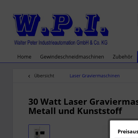
Home
Gewindeschneidmaschinen
Zubehör
Übersicht
Laser Graviermaschinen
30 Watt Laser Graviermas
Metall und Kunststoff
Preisau