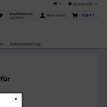
Service/Hilfe
Deutsch
Geschäftskunde
Mein Konto
0,00 € *
zzgl. MwSt.
en
Automatisierung
für
,34 € *
l. Versandkosten