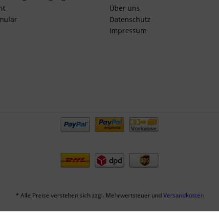
ht
Über uns
mular
Datenschutz
Impressum
* Alle Preise verstehen sich zzgl. Mehrwertsteuer und
Versandkosten