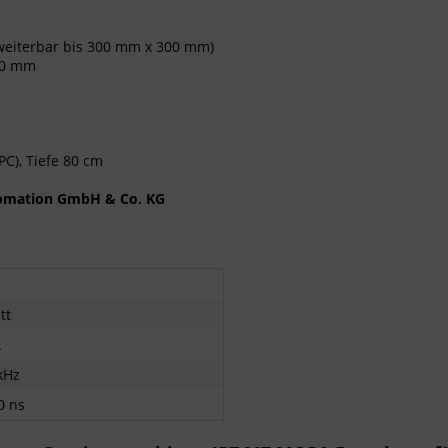
weiterbar bis 300 mm x 300 mm)
50 mm
PC), Tiefe 80 cm
utomation GmbH & Co. KG
tt
A
kHz
0 ns