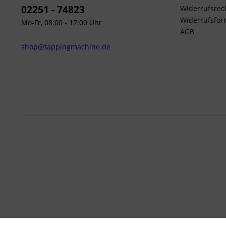
02251 - 74823
Widerrufsrec
Widerrufsfor
Mo-Fr, 08:00 - 17:00 Uhr
AGB
shop@tappingmachine.de