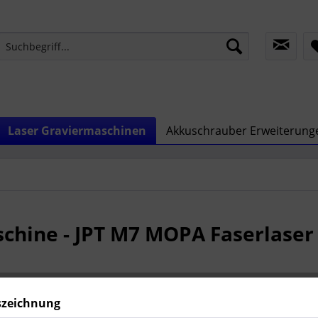
Laser Graviermaschinen
Akkuschrauber Erweiterung
chine - JPT M7 MOPA Faserlaser 
17.830
szeichnung
zzgl. MwSt.
zzg