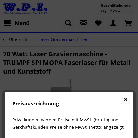
Geschäftskunde
zzgl. MwSt.
Menü
Übersicht
Laser Graviermaschinen
70 Watt Laser Graviermaschine -
TRUMPF SPI MOPA Faserlaser für Metall
und Kunststoff
Preisauszeichnung
Privatkunden werden Preise mit MwSt. (brutto) und
Geschäftskunden Preise ohne MwSt. (netto) angezeigt.