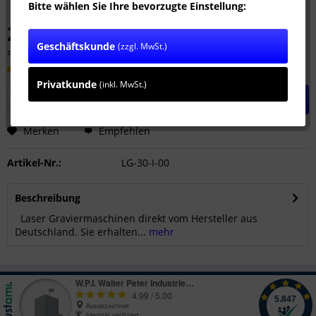
Bitte wählen Sie Ihre bevorzugte Einstellung:
20.990,00 € *
Geschäftskunde
(zzgl. MwSt.)
zzgl. MwSt.
zzgl. Versandkosten
Lieferzeit ca. 15 Werktage
Privatkunde
(inkl. MwSt.)
In den
Warenkorb
Merken
Empfehlen
Artikel-Nr.:
LG-30-I-00
Beschreibung
Laser Graviermaschinen direkt vom Hersteller aus
Deutschland. Sie erhalten...
mehr