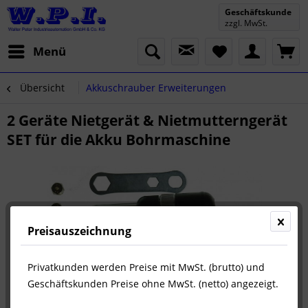
Geschäftskunde
zzgl. MwSt.
Menü
Übersicht
Akkuschrauber Erweiterungen
2 Geräte Nietgerät & Nietmutterngerät
SET für die Akku Bohrmaschine
Preisauszeichnung
Privatkunden werden Preise mit MwSt. (brutto) und
Geschäftskunden Preise ohne MwSt. (netto) angezeigt.