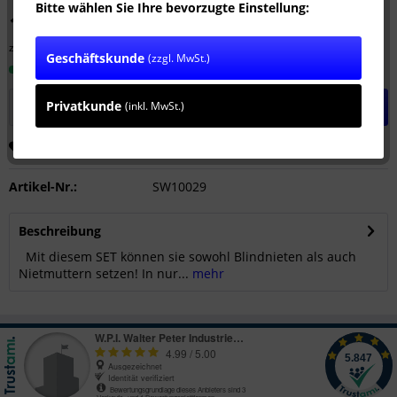
Bitte wählen Sie Ihre bevorzugte Einstellung:
148,74 € *
zzgl. MwSt.
zzgl. Versandkosten
Geschäftskunde
(zzgl. MwSt.)
Sofort versandfertig, Lieferzeit ca. 1-3 Werktage
Privatkunde
In den
Warenkorb
(inkl. MwSt.)
Merken
Empfehlen
Artikel-Nr.:
SW10029
Beschreibung
Mit diesem SET können sie sowohl Blindnieten als auch
Nietmuttern setzen! In nur...
mehr