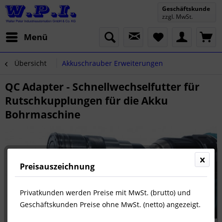
Geschäftskunde
zzgl. MwSt.
Menü
Übersicht
Akkuschrauber Erweiterungen
QC Adapter - Schnellwechselfutter für
Rutschkupplungen für die Akku
Bohrmaschine
Preisauszeichnung
Privatkunden werden Preise mit MwSt. (brutto) und
Geschäftskunden Preise ohne MwSt. (netto) angezeigt.