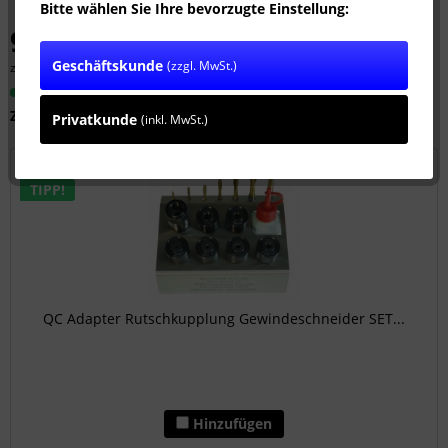
Bitte wählen Sie Ihre bevorzugte Einstellung:
99,16 € *
Geschäftskunde
(zzgl. MwSt.)
zzgl. MwSt.
zzgl. Versandkosten
Sofort versandfertig, Lieferzeit ca. 1-3 Werktage
Zubehör
1
Privatkunde
(inkl. MwSt.)
TIPP!
QC Adapter Rutschkupplung Gewindeschneider SET...
Hinzufügen